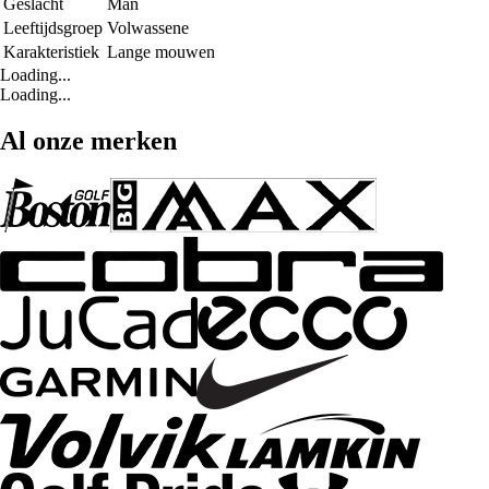
Geslacht
Man
Leeftijdsgroep
Volwassene
Karakteristiek
Lange mouwen
Loading...
Loading...
Al onze merken