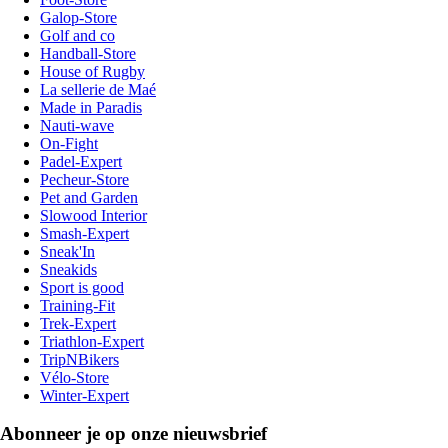
Galop-Store
Golf and co
Handball-Store
House of Rugby
La sellerie de Maé
Made in Paradis
Nauti-wave
On-Fight
Padel-Expert
Pecheur-Store
Pet and Garden
Slowood Interior
Smash-Expert
Sneak'In
Sneakids
Sport is good
Training-Fit
Trek-Expert
Triathlon-Expert
TripNBikers
Vélo-Store
Winter-Expert
Abonneer je op onze nieuwsbrief