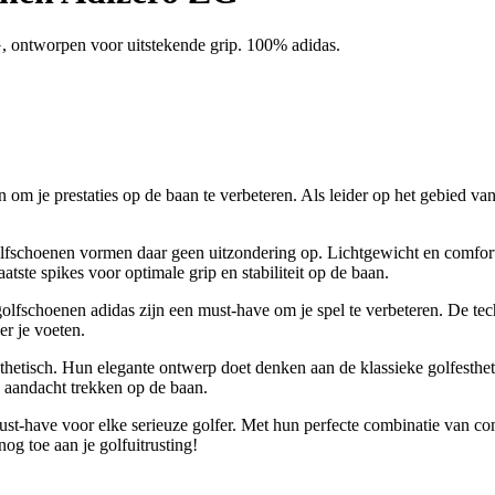
G, ontworpen voor uitstekende grip. 100% adidas.
om je prestaties op de baan te verbeteren. Als leider op het gebied va
golfschoenen vormen daar geen uitzondering op. Lichtgewicht en comfor
tste spikes voor optimale grip en stabiliteit op de baan.
 golfschoenen adidas zijn een must-have om je spel te verbeteren. De t
er je voeten.
hetisch. Hun elegante ontwerp doet denken aan de klassieke golfesthetie
de aandacht trekken op de baan.
ave voor elke serieuze golfer. Met hun perfecte combinatie van comfort,
og toe aan je golfuitrusting!