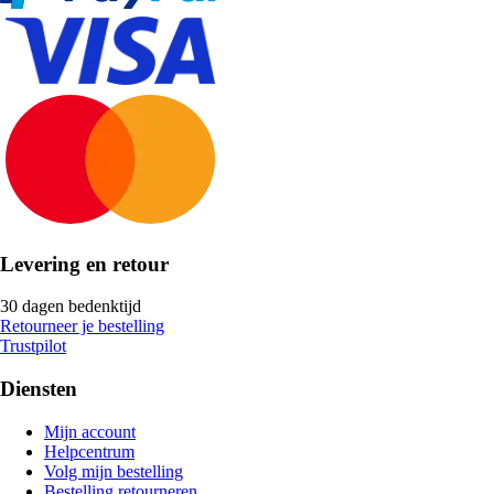
Levering en retour
30 dagen bedenktijd
Retourneer je bestelling
Trustpilot
Diensten
Mijn account
Helpcentrum
Volg mijn bestelling
Bestelling retourneren