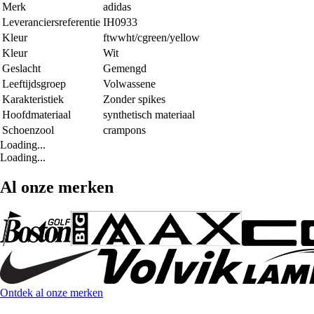
Merk
adidas
Leveranciersreferentie
IH0933
Kleur
ftwwht/cgreen/yellow
Kleur
Wit
Geslacht
Gemengd
Leeftijdsgroep
Volwassene
Karakteristiek
Zonder spikes
Hoofdmateriaal
synthetisch materiaal
Schoenzool
crampons
Loading...
Loading...
Al onze merken
Ontdek al onze merken