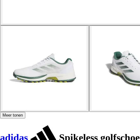
Meer tonen
adidas
Spikeless golfscho