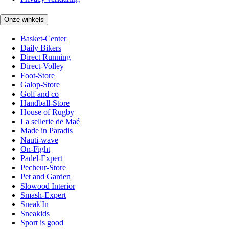
Onze winkels
Basket-Center
Daily Bikers
Direct Running
Direct-Volley
Foot-Store
Galop-Store
Golf and co
Handball-Store
House of Rugby
La sellerie de Maé
Made in Paradis
Nauti-wave
On-Fight
Padel-Expert
Pecheur-Store
Pet and Garden
Slowood Interior
Smash-Expert
Sneak'In
Sneakids
Sport is good