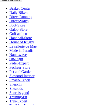
Basket-Center
Daily Bikers
Direct Running
Direct-Volley
Foot-Store
Galop-Store
Golf and co
Handball-Store
House of Rugby
La sellerie de Maé
Made in Paradis
Nauti-wave
On-Fight
Padel-Expert
Pecheur-Store
Pet and Garden
Slowood Interior
Smash-Expert
Sneak'In
Sneakids
Sport is good
Training-Fit
Trek-Expert