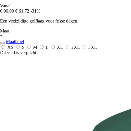
Vanaf
€ 90,00
€ 61,72
-31%
Een veelzijdige golflaag voor frisse dagen.
Maat
*
Maattabel
XS
S
M
L
XL
2XL
3XL
Dit veld is verplicht