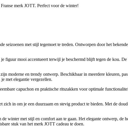
 Franse merk JOTT. Perfect voor de winter!
e seizoenen met stijl tegemoet te treden. Ontworpen door het bekende
je figuur mooi accentueert terwijl je beschermd blijft tegen de kou. De
jn moderne en trendy ontwerp. Beschikbaar in meerdere kleuren, past hij
 je met elegantie vergezellen.
neembare capuchon en praktische ritszakken voor optimale functionali
et zich in om je een duurzaam en stevig product te bieden. Met de dou
 winter met stijl en comfort aan te gaan. Het elegante ontwerp, de ho
nmisbare stuk van het merk JOTT cadeau te doen.