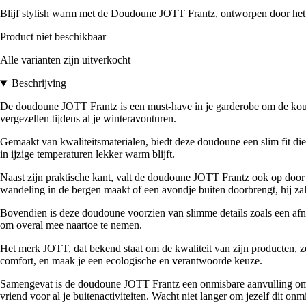
Blijf stylish warm met de Doudoune JOTT Frantz, ontworpen door het
Product niet beschikbaar
Alle varianten zijn uitverkocht
Beschrijving
De doudoune JOTT Frantz is een must-have in je garderobe om de koud
vergezellen tijdens al je winteravonturen.
Gemaakt van kwaliteitsmaterialen, biedt deze doudoune een slim fit die 
in ijzige temperaturen lekker warm blijft.
Naast zijn praktische kant, valt de doudoune JOTT Frantz ook op door zi
wandeling in de bergen maakt of een avondje buiten doorbrengt, hij zal
Bovendien is deze doudoune voorzien van slimme details zoals een af
om overal mee naartoe te nemen.
Het merk JOTT, dat bekend staat om de kwaliteit van zijn producten, z
comfort, en maak je een ecologische en verantwoorde keuze.
Samengevat is de doudoune JOTT Frantz een onmisbare aanvulling om de
vriend voor al je buitenactiviteiten. Wacht niet langer om jezelf dit o