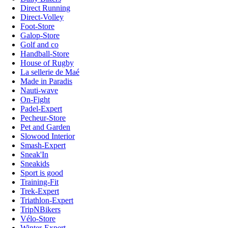
Direct Running
Direct-Volley
Foot-Store
Galop-Store
Golf and co
Handball-Store
House of Rugby
La sellerie de Maé
Made in Paradis
Nauti-wave
On-Fight
Padel-Expert
Pecheur-Store
Pet and Garden
Slowood Interior
Smash-Expert
Sneak'In
Sneakids
Sport is good
Training-Fit
Trek-Expert
Triathlon-Expert
TripNBikers
Vélo-Store
Winter-Expert