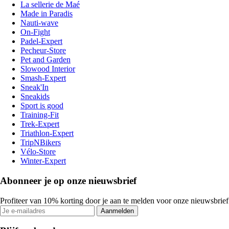
La sellerie de Maé
Made in Paradis
Nauti-wave
On-Fight
Padel-Expert
Pecheur-Store
Pet and Garden
Slowood Interior
Smash-Expert
Sneak'In
Sneakids
Sport is good
Training-Fit
Trek-Expert
Triathlon-Expert
TripNBikers
Vélo-Store
Winter-Expert
Abonneer je op onze nieuwsbrief
Profiteer van 10% korting door je aan te melden voor onze nieuwsbrief
Aanmelden