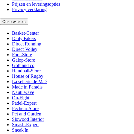
Prijzen en leveringsopties
Privacy verklaring
Onze winkels
Basket-Center
Daily Bikers
Direct Running
Direct-Volley
Foot-Store
Galop-Store
Golf and co
Handball-Store
House of Rugby
La sellerie de Maé
Made in Paradis
Nauti-wave
On-Fight
Padel-Expert
Pecheur-Store
Pet and Garden
Slowood Interior
Smash-Expert
Sneak'In