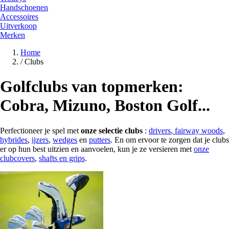
Handschoenen
Accessoires
Uitverkoop
Merken
Home
/
Clubs
Golfclubs van topmerken:
Cobra, Mizuno, Boston Golf...
Perfectioneer je spel met
onze selectie clubs
:
drivers
,
fairway woods
,
hybrides
,
ijzers
,
wedges
en
putters
. En om ervoor te zorgen dat je clubs
er op hun best uitzien en aanvoelen, kun je ze versieren met
onze
clubcovers
,
shafts en grips
.