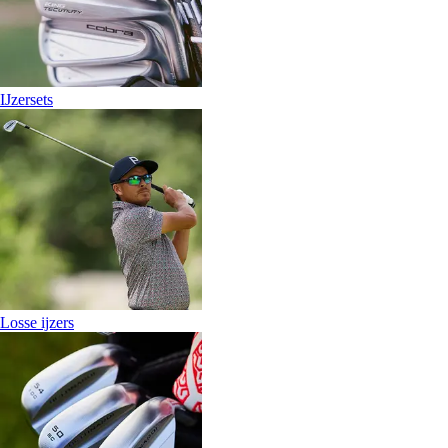
IJzersets
Losse ijzers