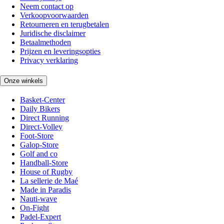
Neem contact op
Verkoopvoorwaarden
Retourneren en terugbetalen
Juridische disclaimer
Betaalmethoden
Prijzen en leveringsopties
Privacy verklaring
Onze winkels
Basket-Center
Daily Bikers
Direct Running
Direct-Volley
Foot-Store
Galop-Store
Golf and co
Handball-Store
House of Rugby
La sellerie de Maé
Made in Paradis
Nauti-wave
On-Fight
Padel-Expert