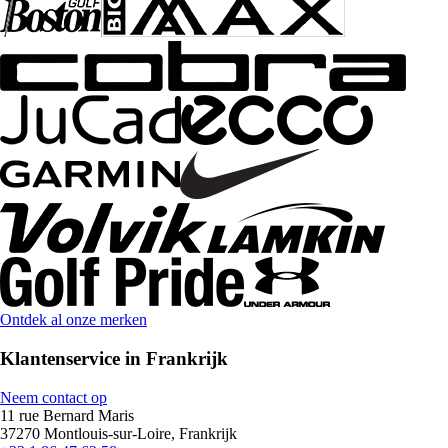
Ontdek al onze merken
Klantenservice in Frankrijk
Neem contact op
11 rue Bernard Maris
37270 Montlouis-sur-Loire, Frankrijk