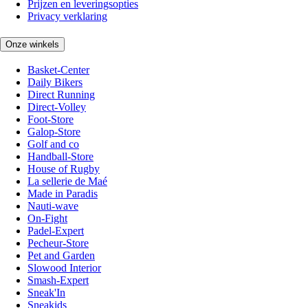
Prijzen en leveringsopties
Privacy verklaring
Onze winkels
Basket-Center
Daily Bikers
Direct Running
Direct-Volley
Foot-Store
Galop-Store
Golf and co
Handball-Store
House of Rugby
La sellerie de Maé
Made in Paradis
Nauti-wave
On-Fight
Padel-Expert
Pecheur-Store
Pet and Garden
Slowood Interior
Smash-Expert
Sneak'In
Sneakids