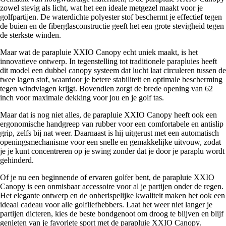
zowel stevig als licht, wat het een ideale metgezel maakt voor je
golfpartijen. De waterdichte polyester stof beschermt je effectief tegen
de buien en de fiberglasconstructie geeft het een grote stevigheid tegen
de sterkste winden.
Maar wat de parapluie XXIO Canopy echt uniek maakt, is het
innovatieve ontwerp. In tegenstelling tot traditionele parapluies heeft
dit model een dubbel canopy systeem dat lucht laat circuleren tussen de
twee lagen stof, waardoor je betere stabiliteit en optimale bescherming
tegen windvlagen krijgt. Bovendien zorgt de brede opening van 62
inch voor maximale dekking voor jou en je golf tas.
Maar dat is nog niet alles, de parapluie XXIO Canopy heeft ook een
ergonomische handgreep van rubber voor een comfortabele en antislip
grip, zelfs bij nat weer. Daarnaast is hij uitgerust met een automatisch
openingsmechanisme voor een snelle en gemakkelijke uitvouw, zodat
je je kunt concentreren op je swing zonder dat je door je paraplu wordt
gehinderd.
Of je nu een beginnende of ervaren golfer bent, de parapluie XXIO
Canopy is een onmisbaar accessoire voor al je partijen onder de regen.
Het elegante ontwerp en de onberispelijke kwaliteit maken het ook een
ideaal cadeau voor alle golfliefhebbers. Laat het weer niet langer je
partijen dicteren, kies de beste bondgenoot om droog te blijven en blijf
genieten van je favoriete sport met de parapluie XXIO Canopy.