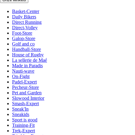
Basket-Center
Daily Bikers
Direct Running
Direct-Volley
Foot-Store
Galop-Store
Golf and co
Handball-Store
House of Rugby
La sellerie de Maé
Made in Paradis
Nauti-wave
On-Fight
Padel-Expert
Pecheur-Store
Pet and Garden
Slowood Interior
Smash-Expert
Sneak'In
Sneakids
Sport is good
Training-Fit
Trek-Expert