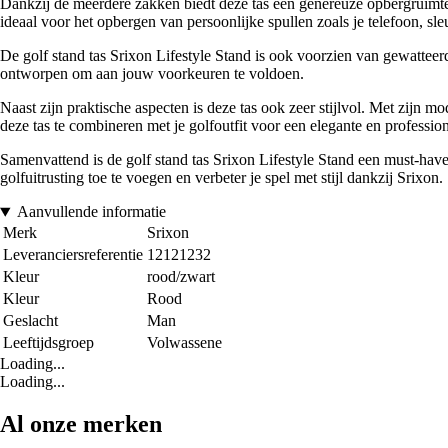
Dankzij de meerdere zakken biedt deze tas een genereuze opbergruimte v
ideaal voor het opbergen van persoonlijke spullen zoals je telefoon, sl
De golf stand tas Srixon Lifestyle Stand is ook voorzien van gewatteerde
ontworpen om aan jouw voorkeuren te voldoen.
Naast zijn praktische aspecten is deze tas ook zeer stijlvol. Met zijn 
deze tas te combineren met je golfoutfit voor een elegante en professione
Samenvattend is de golf stand tas Srixon Lifestyle Stand een must-have 
golfuitrusting toe te voegen en verbeter je spel met stijl dankzij Srixon.
Aanvullende informatie
Merk
Srixon
Leveranciersreferentie
12121232
Kleur
rood/zwart
Kleur
Rood
Geslacht
Man
Leeftijdsgroep
Volwassene
Loading...
Loading...
Al onze merken