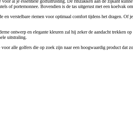
oor al je essentiële golfuitrusting. De ritszakken aan de zijkant kunne
eutels of portemonnee. Bovendien is de tas uitgerust met een koelvak om 
 en verstelbare riemen voor optimaal comfort tijdens het dragen. Of je h
moderne ontwerp en elegante kleuren zal hij zeker de aandacht trekken o
le uitstraling.
voor alle golfers die op zoek zijn naar een hoogwaardig product dat zowe