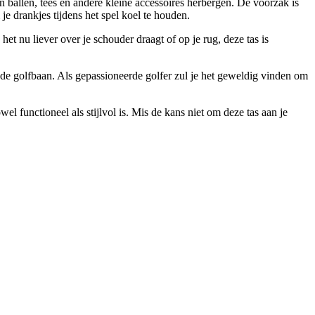
n ballen, tees en andere kleine accessoires herbergen. De voorzak is
je drankjes tijdens het spel koel te houden.
et nu liever over je schouder draagt of op je rug, deze tas is
p de golfbaan. Als gepassioneerde golfer zul je het geweldig vinden om
l functioneel als stijlvol is. Mis de kans niet om deze tas aan je