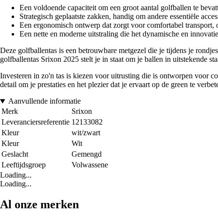
Een voldoende capaciteit om een groot aantal golfballen te bevatt
Strategisch geplaatste zakken, handig om andere essentiële access
Een ergonomisch ontwerp dat zorgt voor comfortabel transport, of
Een nette en moderne uitstraling die het dynamische en innovati
Deze golfballentas is een betrouwbare metgezel die je tijdens je rondjes
golfballentas Srixon 2025 stelt je in staat om je ballen in uitstekende s
Investeren in zo'n tas is kiezen voor uitrusting die is ontworpen voor co
detail om je prestaties en het plezier dat je ervaart op de green te verbet
Aanvullende informatie
Merk
Srixon
Leveranciersreferentie
12133082
Kleur
wit/zwart
Kleur
Wit
Geslacht
Gemengd
Leeftijdsgroep
Volwassene
Loading...
Loading...
Al onze merken