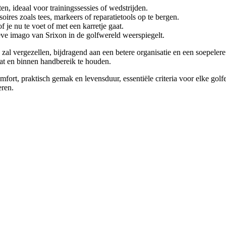
en, ideaal voor trainingssessies of wedstrijden.
oires zoals tees, markeers of reparatietools op te bergen.
 je nu te voet of met een karretje gaat.
eve imago van Srixon in de golfwereld weerspiegelt.
 zal vergezellen, bijdragend aan een betere organisatie en een soepelere
taat en binnen handbereik te houden.
mfort, praktisch gemak en levensduur, essentiële criteria voor elke golfe
eren.