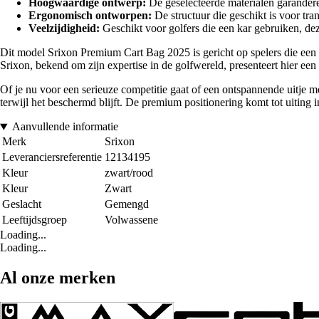
Hoogwaardige ontwerp:
De geselecteerde materialen garanderen
Ergonomisch ontworpen:
De structuur die geschikt is voor tra
Veelzijdigheid:
Geschikt voor golfers die een kar gebruiken, deze
Dit model Srixon Premium Cart Bag 2025 is gericht op spelers die een e
Srixon, bekend om zijn expertise in de golfwereld, presenteert hier een
Of je nu voor een serieuze competitie gaat of een ontspannende uitje met 
terwijl het beschermd blijft. De premium positionering komt tot uiting
Aanvullende informatie
Merk
Srixon
Leveranciersreferentie
12134195
Kleur
zwart/rood
Kleur
Zwart
Geslacht
Gemengd
Leeftijdsgroep
Volwassene
Loading...
Loading...
Al onze merken