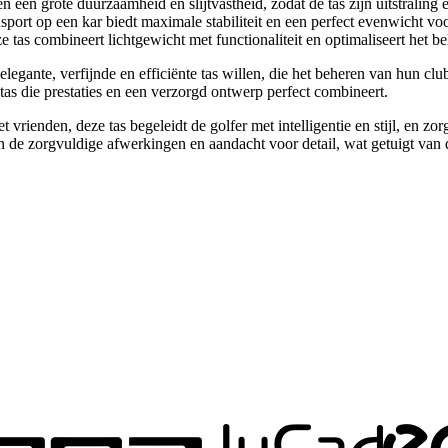
 een grote duurzaamheid en slijtvastheid, zodat de tas zijn uitstraling 
nsport op een kar biedt maximale stabiliteit en een perfect evenwicht v
 tas combineert lichtgewicht met functionaliteit en optimaliseert het b
legante, verfijnde en efficiënte tas willen, die het beheren van hun cl
 tas die prestaties en een verzorgd ontwerp perfect combineert.
vrienden, deze tas begeleidt de golfer met intelligentie en stijl, en zor
 in de zorgvuldige afwerkingen en aandacht voor detail, wat getuigt va