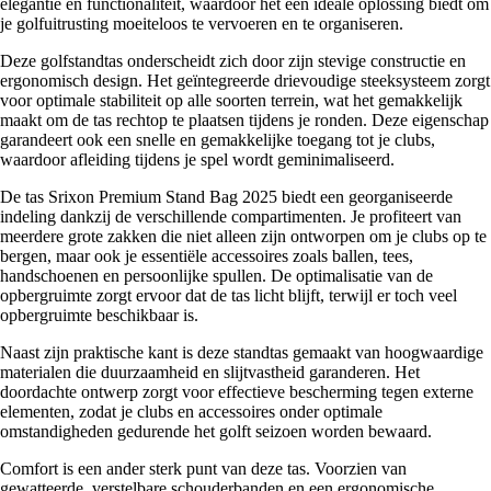
elegantie en functionaliteit, waardoor het een ideale oplossing biedt om
je golfuitrusting moeiteloos te vervoeren en te organiseren.
Deze golfstandtas onderscheidt zich door zijn stevige constructie en
ergonomisch design. Het geïntegreerde drievoudige steeksysteem zorgt
voor optimale stabiliteit op alle soorten terrein, wat het gemakkelijk
maakt om de tas rechtop te plaatsen tijdens je ronden. Deze eigenschap
garandeert ook een snelle en gemakkelijke toegang tot je clubs,
waardoor afleiding tijdens je spel wordt geminimaliseerd.
De tas Srixon Premium Stand Bag 2025 biedt een georganiseerde
indeling dankzij de verschillende compartimenten. Je profiteert van
meerdere grote zakken die niet alleen zijn ontworpen om je clubs op te
bergen, maar ook je essentiële accessoires zoals ballen, tees,
handschoenen en persoonlijke spullen. De optimalisatie van de
opbergruimte zorgt ervoor dat de tas licht blijft, terwijl er toch veel
opbergruimte beschikbaar is.
Naast zijn praktische kant is deze standtas gemaakt van hoogwaardige
materialen die duurzaamheid en slijtvastheid garanderen. Het
doordachte ontwerp zorgt voor effectieve bescherming tegen externe
elementen, zodat je clubs en accessoires onder optimale
omstandigheden gedurende het golft seizoen worden bewaard.
Comfort is een ander sterk punt van deze tas. Voorzien van
gewatteerde, verstelbare schouderbanden en een ergonomische