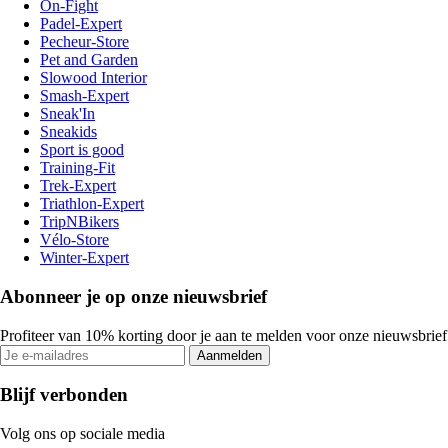
On-Fight
Padel-Expert
Pecheur-Store
Pet and Garden
Slowood Interior
Smash-Expert
Sneak'In
Sneakids
Sport is good
Training-Fit
Trek-Expert
Triathlon-Expert
TripNBikers
Vélo-Store
Winter-Expert
Abonneer je op onze nieuwsbrief
Profiteer van 10% korting door je aan te melden voor onze nieuwsbrief
Aanmelden
Blijf verbonden
Volg ons op sociale media