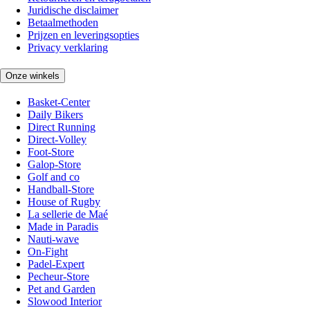
Juridische disclaimer
Betaalmethoden
Prijzen en leveringsopties
Privacy verklaring
Onze winkels
Basket-Center
Daily Bikers
Direct Running
Direct-Volley
Foot-Store
Galop-Store
Golf and co
Handball-Store
House of Rugby
La sellerie de Maé
Made in Paradis
Nauti-wave
On-Fight
Padel-Expert
Pecheur-Store
Pet and Garden
Slowood Interior