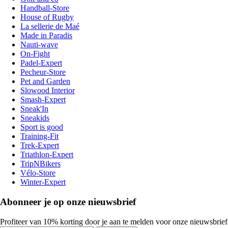
Handball-Store
House of Rugby
La sellerie de Maé
Made in Paradis
Nauti-wave
On-Fight
Padel-Expert
Pecheur-Store
Pet and Garden
Slowood Interior
Smash-Expert
Sneak'In
Sneakids
Sport is good
Training-Fit
Trek-Expert
Triathlon-Expert
TripNBikers
Vélo-Store
Winter-Expert
Abonneer je op onze nieuwsbrief
Profiteer van 10% korting door je aan te melden voor onze nieuwsbrief