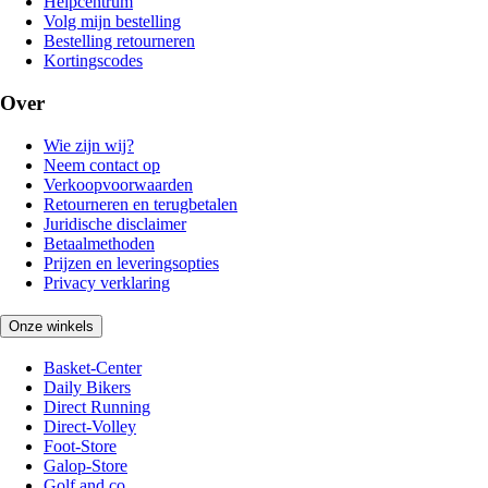
Helpcentrum
Volg mijn bestelling
Bestelling retourneren
Kortingscodes
Over
Wie zijn wij?
Neem contact op
Verkoopvoorwaarden
Retourneren en terugbetalen
Juridische disclaimer
Betaalmethoden
Prijzen en leveringsopties
Privacy verklaring
Onze winkels
Basket-Center
Daily Bikers
Direct Running
Direct-Volley
Foot-Store
Galop-Store
Golf and co