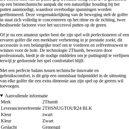
op een biomechanische aanpak die een natuurlijke houding bij het
putten aanmoedigt, waardoor overbodige spanningen worden
geëlimineerd. Deze vergemakkelijking van de beweging stelt de golfer
in staat zich volledig te concentreren op het ritme en de richting, twee
beslissende factoren voor het succesvol putten op de green.
Of je nu een amateur speler bent die zijn spel wilt perfectioneren of een
ervaren golfer die een merkbare verbetering in je prestatie zoekt, dit
accessoire is een belangrijke troef om te vorderen en zelfvertrouwen te
winnen voor de hole. De technologie 2Thumb, bewezen door
professionals, biedt je de nodige middelen om je puttingstijl te verfijnen
terwijl je gedurende het spel comfortabel blijft.
Met een perfecte balans tussen technische innovatie en
gebruikscomfort, is dit grip een onmisbaar hulpmiddel in de uitrusting
van elke golfer die een extra dimensie aan zijn spel op de greens wil
toevoegen.
Aanvullende informatie
Merk
2Thumb
Leveranciersreferentie
2THSNUGTOUR24 BLK
Kleur
zwart
Kleur
Zwart
Geslacht
Gemengd