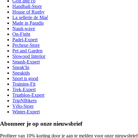
Golf and co
Handball-Store
House of Rugby
La sellerie de Maé
Made in Paradis
Nauti-wave
On-Fight
Padel-Expert
Pecheur-Store
Pet and Garden
Slowood Interior
Smash-Expert
Sneak'In
Sneakids
Sport is good
Training-Fit
Trek-Expert
Triathlon-Expert
TripNBikers
Vélo-Store
Winter-Expert
Abonneer je op onze nieuwsbrief
Profiteer van 10% korting door je aan te melden voor onze nieuwsbrief