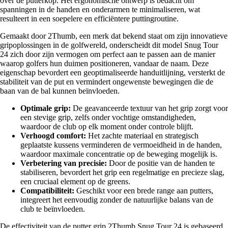
over de putterkop. Het ergonomische ontwerp is bedacht om
spanningen in de handen en onderarmen te minimaliseren, wat
resulteert in een soepelere en efficiëntere puttingroutine.
Gemaakt door 2Thumb, een merk dat bekend staat om zijn innovatieve
gripoplossingen in de golfwereld, onderscheidt dit model Snug Tour
24 zich door zijn vermogen om perfect aan te passen aan de manier
waarop golfers hun duimen positioneren, vandaar de naam. Deze
eigenschap bevordert een geoptimaliseerde handuitlijning, versterkt de
stabiliteit van de put en vermindert ongewenste bewegingen die de
baan van de bal kunnen beïnvloeden.
Optimale grip:
De geavanceerde textuur van het grip zorgt voor
een stevige grip, zelfs onder vochtige omstandigheden,
waardoor de club op elk moment onder controle blijft.
Verhoogd comfort:
Het zachte materiaal en strategisch
geplaatste kussens verminderen de vermoeidheid in de handen,
waardoor maximale concentratie op de beweging mogelijk is.
Verbetering van precisie:
Door de positie van de handen te
stabiliseren, bevordert het grip een regelmatige en precieze slag,
een cruciaal element op de greens.
Compatibiliteit:
Geschikt voor een brede range aan putters,
integreert het eenvoudig zonder de natuurlijke balans van de
club te beïnvloeden.
De effectiviteit van de putter grip 2Thumb Snug Tour 24 is gebaseerd