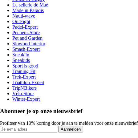
La sellerie de Maé
Made in Paradis
Nauti-wave
On-Fight
Padel-Expert
Pecheur-Store
Pet and Garden
Slowood Interior
Smash-Expert
Sneak'In
Sneakids
Sport is good
Training-Fit
Trek-Expert
Triathlon-Expert
TripNBikers
Vélo-Store
Winter-Expert
Abonneer je op onze nieuwsbrief
Profiteer van 10% korting door je aan te melden voor onze nieuwsbrief
Aanmelden