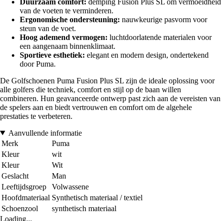
Duurzaam comfort:
demping Fusion Plus SL om vermoeidheid
van de voeten te verminderen.
Ergonomische ondersteuning:
nauwkeurige pasvorm voor
steun van de voet.
Hoog ademend vermogen:
luchtdoorlatende materialen voor
een aangenaam binnenklimaat.
Sportieve esthetiek:
elegant en modern design, ondertekend
door Puma.
De Golfschoenen Puma Fusion Plus SL zijn de ideale oplossing voor
alle golfers die techniek, comfort en stijl op de baan willen
combineren. Hun geavanceerde ontwerp past zich aan de vereisten van
de spelers aan en biedt vertrouwen en comfort om de algehele
prestaties te verbeteren.
Aanvullende informatie
Merk
Puma
Kleur
wit
Kleur
Wit
Geslacht
Man
Leeftijdsgroep
Volwassene
Hoofdmateriaal
Synthetisch materiaal / textiel
Schoenzool
synthetisch materiaal
Loading...