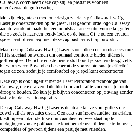
Callaway, combineert deze cap stijl en prestaties voor een
ongeëvenaarde golfervaring.
Met zijn elegante en moderne design zal de cap Callaway Hw Cg
Laser je onderscheiden op de green. Het geborduurde logo Callaway
aan de voorkant maakt het een onmisbaar accessoire voor elke golfer
die op zoek is naar een trendy look op de baan. Of je nu een ervaren
speler bent of een beginner, deze cap past perfect bij jouw stijl.
Maar de cap Callaway Hw Cg Laser is niet alleen een modeaccessoire.
Hij is speciaal ontworpen om optimaal comfort te bieden tijdens je
golfpartijtjes. De lichte en ademende stof houdt je koel en droog, zelfs
bij warm weer. Bovendien beschermt de voorgelote rand je effectief
tegen de zon, zodat je je comfortabel op je spel kunt concentreren.
Deze cap is ook uitgerust met de Laser Perforation technologie van
Callaway, die extra ventilatie biedt om vocht af te voeren en je hoofd
droog te houden. Zo kun je je blijven concentreren op je swing zonder
last te hebben van transpiratie.
De cap Callaway Hw Cg Laser is de ideale keuze voor golfers die
zowel stijl als prestaties eisen. Gemaakt van hoogwaardige materialen,
biedt hij een uitzonderlijke duurzaamheid en weerstaat hij de
uitdagingen van de golfbaan. Je kunt hem dragen tijdens je trainingen,
competities of gewoon tijdens een partijtje met vrienden.