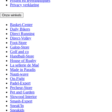
Prijzen en leveringsopties
Privacy verklaring
Onze winkels
Basket-Center
Daily Bikers
Direct Running
Direct-Volley
Foot-Store
Galop-Store
Golf and co
Handball-Store
House of Rugby
La sellerie de Maé
Made in Paradis
Nauti-wave
On-Fight
Padel-Expert
Pecheur-Store
Pet and Garden
Slowood Interior
Smash-Expert
Sneak'In
Sneakids