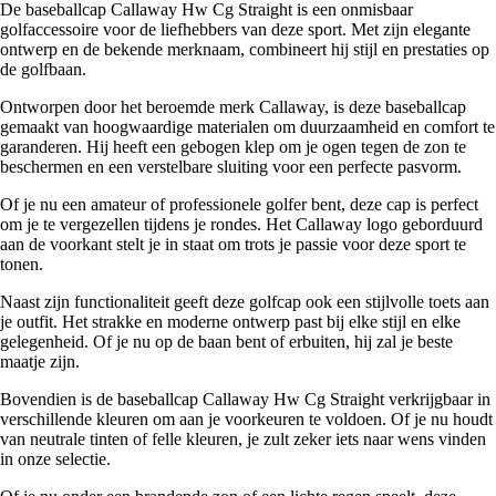
De baseballcap Callaway Hw Cg Straight is een onmisbaar
golfaccessoire voor de liefhebbers van deze sport. Met zijn elegante
ontwerp en de bekende merknaam, combineert hij stijl en prestaties op
de golfbaan.
Ontworpen door het beroemde merk Callaway, is deze baseballcap
gemaakt van hoogwaardige materialen om duurzaamheid en comfort te
garanderen. Hij heeft een gebogen klep om je ogen tegen de zon te
beschermen en een verstelbare sluiting voor een perfecte pasvorm.
Of je nu een amateur of professionele golfer bent, deze cap is perfect
om je te vergezellen tijdens je rondes. Het Callaway logo geborduurd
aan de voorkant stelt je in staat om trots je passie voor deze sport te
tonen.
Naast zijn functionaliteit geeft deze golfcap ook een stijlvolle toets aan
je outfit. Het strakke en moderne ontwerp past bij elke stijl en elke
gelegenheid. Of je nu op de baan bent of erbuiten, hij zal je beste
maatje zijn.
Bovendien is de baseballcap Callaway Hw Cg Straight verkrijgbaar in
verschillende kleuren om aan je voorkeuren te voldoen. Of je nu houdt
van neutrale tinten of felle kleuren, je zult zeker iets naar wens vinden
in onze selectie.