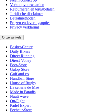
Neem contact op
Verkoopvoorwaarden
Retourneren en terugbetalen
Juridische disclaimer
Betaalmethoden
Prijzen en leveringsopties
Privacy verklaring
Onze winkels
Basket-Center
Daily Bikers
Direct Running
Direct-Volley
Foot-Store
Galop-Store
Golf and co
Handball-Store
House of Rugby
La sellerie de Maé
Made in Paradis
Nauti-wave
On-Fight
Padel-Expert
Pecheur-Store