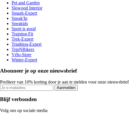
Pet and Garden
Slowood Interior
Smash-Expert
Sneak'In
Sneakids
Sport is good
Training-Fit
Trek-Expert
Triathlon-Expert
TripNBikers
Vélo-Store
Winter-Expert
Abonneer je op onze nieuwsbrief
Profiteer van 10% korting door je aan te melden voor onze nieuwsbrief
Aanmelden
Blijf verbonden
Volg ons op sociale media