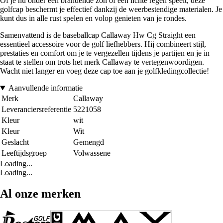
Of je nu onder een brandende zon of een lichte regen speelt, deze
golfcap beschermt je effectief dankzij de weerbestendige materialen. Je
kunt dus in alle rust spelen en volop genieten van je rondes.
Samenvattend is de baseballcap Callaway Hw Cg Straight een
essentieel accessoire voor de golf liefhebbers. Hij combineert stijl,
prestaties en comfort om je te vergezellen tijdens je partijen en je in
staat te stellen om trots het merk Callaway te vertegenwoordigen.
Wacht niet langer en voeg deze cap toe aan je golfkledingcollectie!
Aanvullende informatie
Merk
Callaway
Leveranciersreferentie
5221058
Kleur
wit
Kleur
Wit
Geslacht
Gemengd
Leeftijdsgroep
Volwassene
Loading...
Loading...
Al onze merken