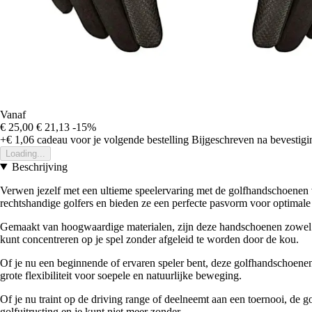
Vanaf
€ 25,00
€ 21,13
-15%
+€ 1,06
cadeau voor je volgende bestelling
Bijgeschreven na bevestigin
Loading...
Beschrijving
Verwen jezelf met een ultieme speelervaring met de golfhandschoene
rechtshandige golfers en bieden ze een perfecte pasvorm voor optimale 
Gemaakt van hoogwaardige materialen, zijn deze handschoenen zowel du
kunt concentreren op je spel zonder afgeleid te worden door de kou.
Of je nu een beginnende of ervaren speler bent, deze golfhandschoenen
grote flexibiliteit voor soepele en natuurlijke beweging.
Of je nu traint op de driving range of deelneemt aan een toernooi, de
golfuitrusting en je kunt niet meer zonder.