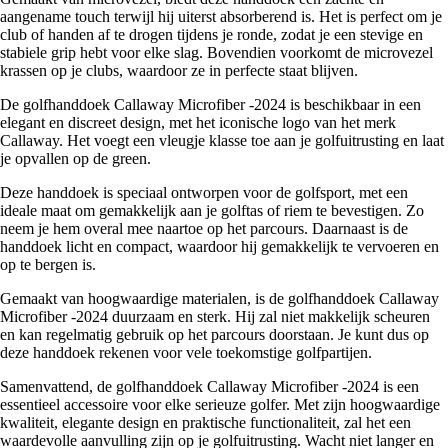
aangename touch terwijl hij uiterst absorberend is. Het is perfect om je
club of handen af te drogen tijdens je ronde, zodat je een stevige en
stabiele grip hebt voor elke slag. Bovendien voorkomt de microvezel
krassen op je clubs, waardoor ze in perfecte staat blijven.
De golfhanddoek Callaway Microfiber -2024 is beschikbaar in een
elegant en discreet design, met het iconische logo van het merk
Callaway. Het voegt een vleugje klasse toe aan je golfuitrusting en laat
je opvallen op de green.
Deze handdoek is speciaal ontworpen voor de golfsport, met een
ideale maat om gemakkelijk aan je golftas of riem te bevestigen. Zo
neem je hem overal mee naartoe op het parcours. Daarnaast is de
handdoek licht en compact, waardoor hij gemakkelijk te vervoeren en
op te bergen is.
Gemaakt van hoogwaardige materialen, is de golfhanddoek Callaway
Microfiber -2024 duurzaam en sterk. Hij zal niet makkelijk scheuren
en kan regelmatig gebruik op het parcours doorstaan. Je kunt dus op
deze handdoek rekenen voor vele toekomstige golfpartijen.
Samenvattend, de golfhanddoek Callaway Microfiber -2024 is een
essentieel accessoire voor elke serieuze golfer. Met zijn hoogwaardige
kwaliteit, elegante design en praktische functionaliteit, zal het een
waardevolle aanvulling zijn op je golfuitrusting. Wacht niet langer en