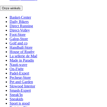
Onze winkels
Basket-Center
Daily Bikers
Direct Running
Direct-Volley
Foot-Store
Galop-Store
Golf and co
Handball-Store
House of Rugby
La sellerie de Maé
Made in Paradis
Nauti-wave
On-Fight
Padel-Expert
Pecheur-Store
Pet and Garden
Slowood Interior
Smash-Expert
Sneak'In
Sneakids
Sport is good