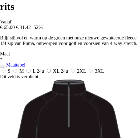
rits
Vanaf
€ 65,00
€ 31,42
-52%
Blijf stijlvol en warm op de green met onze nieuwe gewatteerde fleece
1/4 zip van Puma, ontworpen voor golf en voorzien van 4-way stretch.
Maat
*
Maattabel
S
M
L
24u
XL
24u
2XL
3XL
Dit veld is verplicht