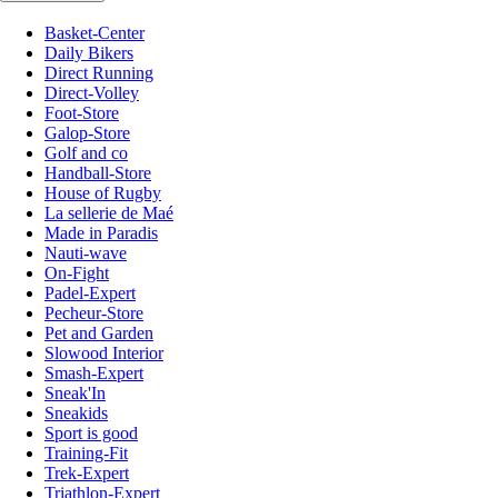
Basket-Center
Daily Bikers
Direct Running
Direct-Volley
Foot-Store
Galop-Store
Golf and co
Handball-Store
House of Rugby
La sellerie de Maé
Made in Paradis
Nauti-wave
On-Fight
Padel-Expert
Pecheur-Store
Pet and Garden
Slowood Interior
Smash-Expert
Sneak'In
Sneakids
Sport is good
Training-Fit
Trek-Expert
Triathlon-Expert