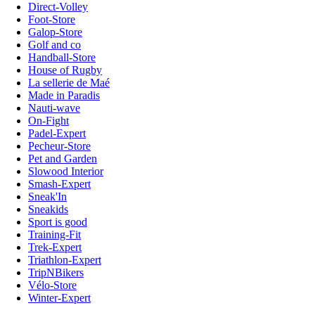
Direct-Volley
Foot-Store
Galop-Store
Golf and co
Handball-Store
House of Rugby
La sellerie de Maé
Made in Paradis
Nauti-wave
On-Fight
Padel-Expert
Pecheur-Store
Pet and Garden
Slowood Interior
Smash-Expert
Sneak'In
Sneakids
Sport is good
Training-Fit
Trek-Expert
Triathlon-Expert
TripNBikers
Vélo-Store
Winter-Expert