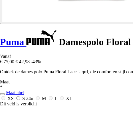
Puma
Damespolo Floral
Vanaf
€ 75,00
€ 42,98
-43%
Ontdek de dames polo Puma Floral Lace Jaqrd, die comfort en stijl com
Maat
*
Maattabel
XS
S
24u
M
L
XL
Dit veld is verplicht