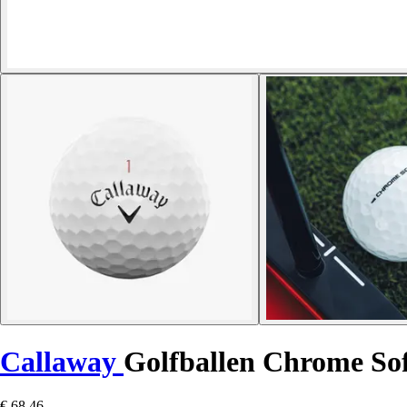
Callaway
Golfballen Chrome Sof
€ 68,46