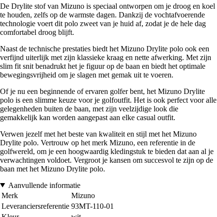
De Drylite stof van Mizuno is speciaal ontworpen om je droog en koel
te houden, zelfs op de warmste dagen. Dankzij de vochtafvoerende
technologie voert dit polo zweet van je huid af, zodat je de hele dag
comfortabel droog blijft.
Naast de technische prestaties biedt het Mizuno Drylite polo ook een
verfijnd uiterlijk met zijn klassieke kraag en nette afwerking. Met zijn
slim fit snit benadrukt het je figuur op de baan en biedt het optimale
bewegingsvrijheid om je slagen met gemak uit te voeren.
Of je nu een beginnende of ervaren golfer bent, het Mizuno Drylite
polo is een slimme keuze voor je golfoutfit. Het is ook perfect voor alle
gelegenheden buiten de baan, met zijn veelzijdige look die
gemakkelijk kan worden aangepast aan elke casual outfit.
Verwen jezelf met het beste van kwaliteit en stijl met het Mizuno
Drylite polo. Vertrouw op het merk Mizuno, een referentie in de
golfwereld, om je een hoogwaardig kledingstuk te bieden dat aan al je
verwachtingen voldoet. Vergroot je kansen om succesvol te zijn op de
baan met het Mizuno Drylite polo.
Aanvullende informatie
Merk
Mizuno
Leveranciersreferentie
93MT-110-01
Kleur
wit