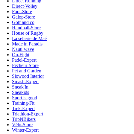
Direct Running
Direct-Volley
Foot-Store
Galop-Store
Golf and co
Handball-Store
House of Rugby
La sellerie de Maé
Made in Paradis
Nauti-wave
On-Fight
Padel-Expert
Pecheur-Store
Pet and Garden
Slowood Interior
Smash-Expert
Sneak'In
Sneakids
Sport is good
Training-Fit
Trek-Expert
Triathlon-Expert
TripNBikers
Vélo-Store
Winter-Expert