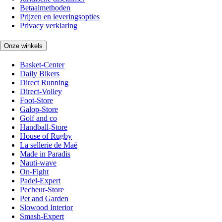
Betaalmethoden
Prijzen en leveringsopties
Privacy verklaring
Onze winkels
Basket-Center
Daily Bikers
Direct Running
Direct-Volley
Foot-Store
Galop-Store
Golf and co
Handball-Store
House of Rugby
La sellerie de Maé
Made in Paradis
Nauti-wave
On-Fight
Padel-Expert
Pecheur-Store
Pet and Garden
Slowood Interior
Smash-Expert