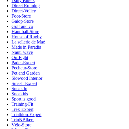
Daily Bikers
Direct Running
Direct-Volley
Foot-Store
Galop-Store
Golf and co
Handball-Store
House of Rugby
La sellerie de Maé
Made in Paradis
Nauti-wave
On-Fight
Padel-Expert
Pecheur-Store
Pet and Garden
Slowood Interior
Smash-Expert
Sneak'In
Sneakids
Sport is good
Training-Fit
Trek-Expert
Triathlon-Expert
TripNBikers
Vélo-Store