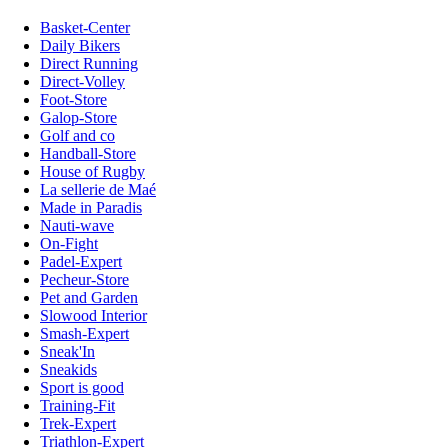
Basket-Center
Daily Bikers
Direct Running
Direct-Volley
Foot-Store
Galop-Store
Golf and co
Handball-Store
House of Rugby
La sellerie de Maé
Made in Paradis
Nauti-wave
On-Fight
Padel-Expert
Pecheur-Store
Pet and Garden
Slowood Interior
Smash-Expert
Sneak'In
Sneakids
Sport is good
Training-Fit
Trek-Expert
Triathlon-Expert