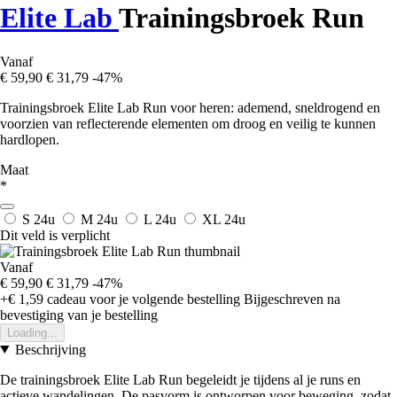
Elite Lab
Trainingsbroek Run
Vanaf
€ 59,90
€ 31,79
-47%
Trainingsbroek Elite Lab Run voor heren: ademend, sneldrogend en
voorzien van reflecterende elementen om droog en veilig te kunnen
hardlopen.
Maat
*
S
24u
M
24u
L
24u
XL
24u
Dit veld is verplicht
Vanaf
€ 59,90
€ 31,79
-47%
+€ 1,59
cadeau voor je volgende bestelling
Bijgeschreven na
bevestiging van je bestelling
Loading...
Beschrijving
De trainingsbroek Elite Lab Run begeleidt je tijdens al je runs en
actieve wandelingen. De pasvorm is ontworpen voor beweging, zodat