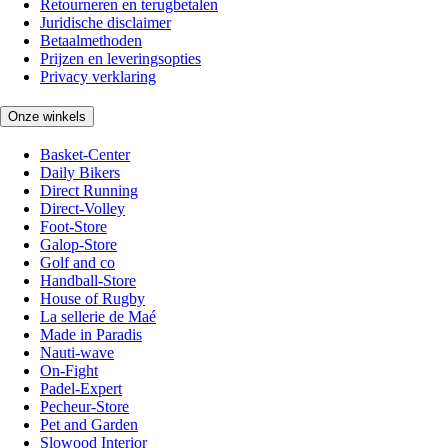
Retourneren en terugbetalen
Juridische disclaimer
Betaalmethoden
Prijzen en leveringsopties
Privacy verklaring
Onze winkels
Basket-Center
Daily Bikers
Direct Running
Direct-Volley
Foot-Store
Galop-Store
Golf and co
Handball-Store
House of Rugby
La sellerie de Maé
Made in Paradis
Nauti-wave
On-Fight
Padel-Expert
Pecheur-Store
Pet and Garden
Slowood Interior