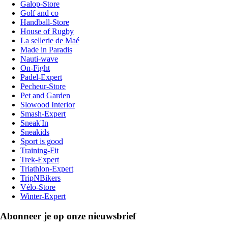
Galop-Store
Golf and co
Handball-Store
House of Rugby
La sellerie de Maé
Made in Paradis
Nauti-wave
On-Fight
Padel-Expert
Pecheur-Store
Pet and Garden
Slowood Interior
Smash-Expert
Sneak'In
Sneakids
Sport is good
Training-Fit
Trek-Expert
Triathlon-Expert
TripNBikers
Vélo-Store
Winter-Expert
Abonneer je op onze nieuwsbrief