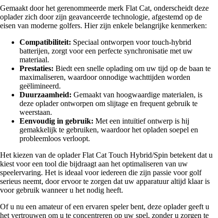
Gemaakt door het gerenommeerde merk Flat Cat, onderscheidt deze
oplader zich door zijn geavanceerde technologie, afgestemd op de
eisen van moderne golfers. Hier zijn enkele belangrijke kenmerken:
Compatibiliteit:
Speciaal ontworpen voor touch-hybrid
batterijen, zorgt voor een perfecte synchronisatie met uw
materiaal.
Prestaties:
Biedt een snelle oplading om uw tijd op de baan te
maximaliseren, waardoor onnodige wachttijden worden
geëlimineerd.
Duurzaamheid:
Gemaakt van hoogwaardige materialen, is
deze oplader ontworpen om slijtage en frequent gebruik te
weerstaan.
Eenvoudig in gebruik:
Met een intuïtief ontwerp is hij
gemakkelijk te gebruiken, waardoor het opladen soepel en
probleemloos verloopt.
Het kiezen van de oplader Flat Cat Touch Hybrid/Spin betekent dat u
kiest voor een tool die bijdraagt aan het optimaliseren van uw
speelervaring. Het is ideaal voor iedereen die zijn passie voor golf
serieus neemt, door ervoor te zorgen dat uw apparatuur altijd klaar is
voor gebruik wanneer u het nodig heeft.
Of u nu een amateur of een ervaren speler bent, deze oplader geeft u
het vertrouwen om u te concentreren op uw spel, zonder u zorgen te