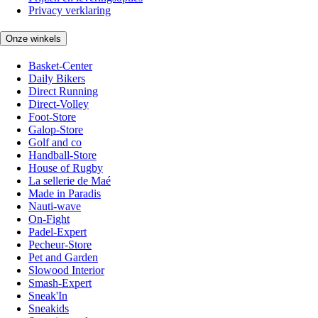
Privacy verklaring
Onze winkels
Basket-Center
Daily Bikers
Direct Running
Direct-Volley
Foot-Store
Galop-Store
Golf and co
Handball-Store
House of Rugby
La sellerie de Maé
Made in Paradis
Nauti-wave
On-Fight
Padel-Expert
Pecheur-Store
Pet and Garden
Slowood Interior
Smash-Expert
Sneak'In
Sneakids