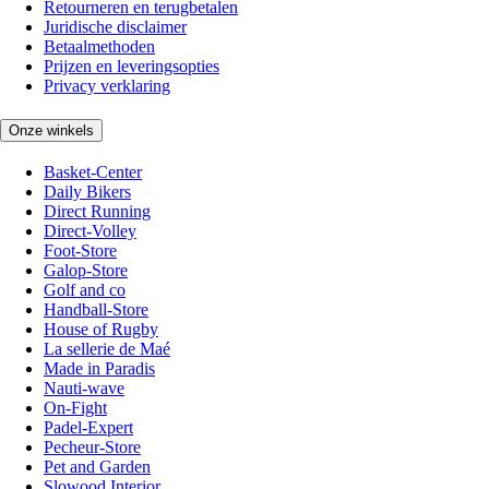
Retourneren en terugbetalen
Juridische disclaimer
Betaalmethoden
Prijzen en leveringsopties
Privacy verklaring
Onze winkels
Basket-Center
Daily Bikers
Direct Running
Direct-Volley
Foot-Store
Galop-Store
Golf and co
Handball-Store
House of Rugby
La sellerie de Maé
Made in Paradis
Nauti-wave
On-Fight
Padel-Expert
Pecheur-Store
Pet and Garden
Slowood Interior