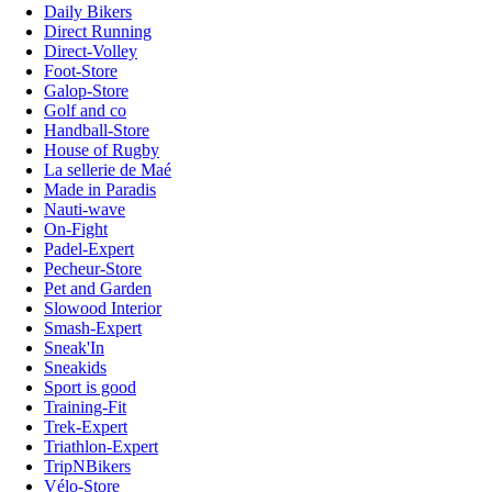
Daily Bikers
Direct Running
Direct-Volley
Foot-Store
Galop-Store
Golf and co
Handball-Store
House of Rugby
La sellerie de Maé
Made in Paradis
Nauti-wave
On-Fight
Padel-Expert
Pecheur-Store
Pet and Garden
Slowood Interior
Smash-Expert
Sneak'In
Sneakids
Sport is good
Training-Fit
Trek-Expert
Triathlon-Expert
TripNBikers
Vélo-Store