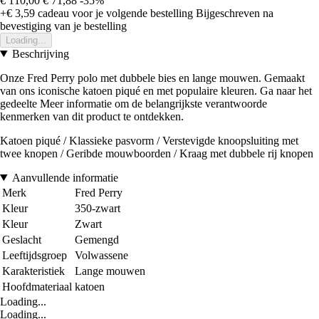
€ 110,00
€ 71,88
-35%
+€ 3,59
cadeau voor je volgende bestelling
Bijgeschreven na
bevestiging van je bestelling
Loading...
Beschrijving
Onze Fred Perry polo met dubbele bies en lange mouwen. Gemaakt
van ons iconische katoen piqué en met populaire kleuren. Ga naar het
gedeelte Meer informatie om de belangrijkste verantwoorde
kenmerken van dit product te ontdekken.
Katoen piqué / Klassieke pasvorm / Verstevigde knoopsluiting met
twee knopen / Geribde mouwboorden / Kraag met dubbele rij knopen
Aanvullende informatie
Merk
Fred Perry
Kleur
350-zwart
Kleur
Zwart
Geslacht
Gemengd
Leeftijdsgroep
Volwassene
Karakteristiek
Lange mouwen
Hoofdmateriaal
katoen
Loading...
Loading...