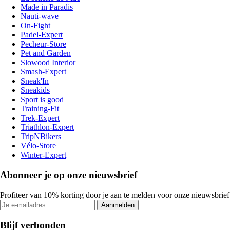
Made in Paradis
Nauti-wave
On-Fight
Padel-Expert
Pecheur-Store
Pet and Garden
Slowood Interior
Smash-Expert
Sneak'In
Sneakids
Sport is good
Training-Fit
Trek-Expert
Triathlon-Expert
TripNBikers
Vélo-Store
Winter-Expert
Abonneer je op onze nieuwsbrief
Profiteer van 10% korting door je aan te melden voor onze nieuwsbrief
Aanmelden
Blijf verbonden