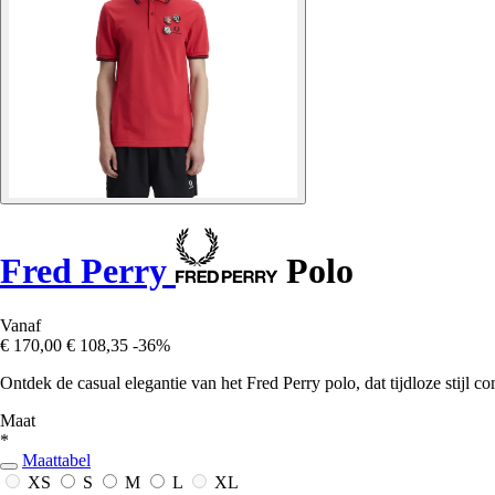
Fred Perry
Polo
Vanaf
€ 170,00
€ 108,35
-36%
Ontdek de casual elegantie van het Fred Perry polo, dat tijdloze stijl
Maat
*
Maattabel
XS
S
M
L
XL