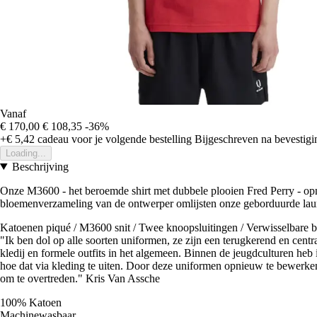
Vanaf
€ 170,00
€ 108,35
-36%
+€ 5,42
cadeau voor je volgende bestelling
Bijgeschreven na bevestigin
Loading...
Beschrijving
Onze M3600 - het beroemde shirt met dubbele plooien Fred Perry - opni
bloemenverzameling van de ontwerper omlijsten onze geborduurde lauri
Katoenen piqué / M3600 snit / Twee knoopsluitingen / Verwisselbare 
"Ik ben dol op alle soorten uniformen, ze zijn een terugkerend en cent
kledij en formele outfits in het algemeen. Binnen de jeugdculturen he
hoe dat via kleding te uiten. Door deze uniformen opnieuw te bewerken, 
om te overtreden." Kris Van Assche
100% Katoen
Machinewasbaar