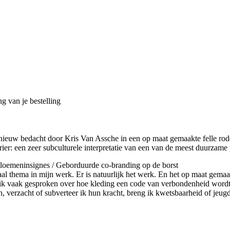
g van je bestelling
euw bedacht door Kris Van Assche in een op maat gemaakte felle rode k
er: een zeer subculturele interpretatie van een van de meest duurzame
bloemeninsignes / Geborduurde co-branding op de borst
raal thema in mijn werk. Er is natuurlijk het werk. En het op maat gema
b ik vaak gesproken over hoe kleding een code van verbondenheid wordt;
verzacht of subverteer ik hun kracht, breng ik kwetsbaarheid of jeugdigh