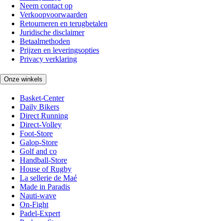
Neem contact op
Verkoopvoorwaarden
Retourneren en terugbetalen
Juridische disclaimer
Betaalmethoden
Prijzen en leveringsopties
Privacy verklaring
Onze winkels
Basket-Center
Daily Bikers
Direct Running
Direct-Volley
Foot-Store
Galop-Store
Golf and co
Handball-Store
House of Rugby
La sellerie de Maé
Made in Paradis
Nauti-wave
On-Fight
Padel-Expert