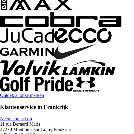
Ontdek al onze merken
Klantenservice in Frankrijk
Neem contact op
11 rue Bernard Maris
37270 Montlouis-sur-Loire, Frankrijk