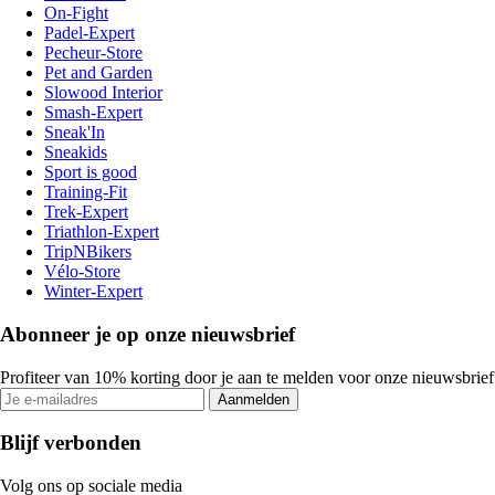
On-Fight
Padel-Expert
Pecheur-Store
Pet and Garden
Slowood Interior
Smash-Expert
Sneak'In
Sneakids
Sport is good
Training-Fit
Trek-Expert
Triathlon-Expert
TripNBikers
Vélo-Store
Winter-Expert
Abonneer je op onze nieuwsbrief
Profiteer van 10% korting door je aan te melden voor onze nieuwsbrief
Aanmelden
Blijf verbonden
Volg ons op sociale media