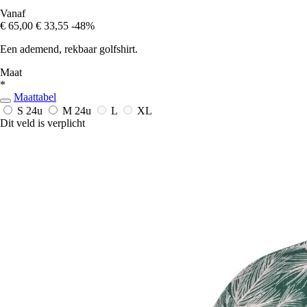
Vanaf
€ 65,00
€ 33,55
-48%
Een ademend, rekbaar golfshirt.
Maat
*
Maattabel
S
24u
M
24u
L
XL
Dit veld is verplicht