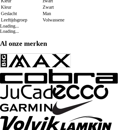
Kleur
zwart
Kleur
Zwart
Geslacht
Man
Leeftijdsgroep
Volwassene
Loading...
Loading...
Al onze merken