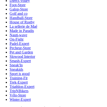
Direct-Volley
Foot-Store
Galop-Store
Golf and co
Handball-Store
House of Rugby
La sellerie de Maé
Made in Paradis
Nauti-wave
On-Fight
Padel-Expert
Pecheur-Store
Pet and Garden
Slowood Interior
Smash-Expert
Sneak'In
Sneakids
Sport is good
Training-Fit
Trek-Expert
Triathlon-Expert
TripNBikers
Vélo-Store
Winter-Expert