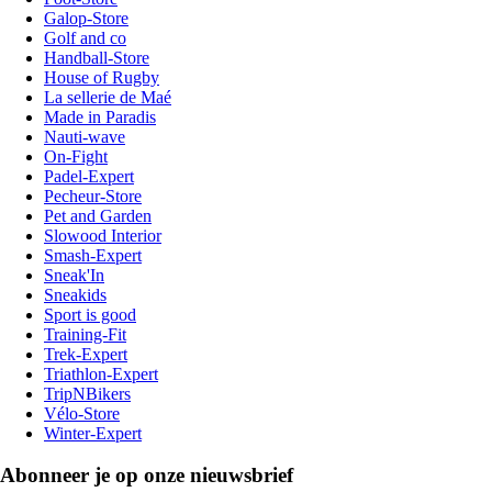
Galop-Store
Golf and co
Handball-Store
House of Rugby
La sellerie de Maé
Made in Paradis
Nauti-wave
On-Fight
Padel-Expert
Pecheur-Store
Pet and Garden
Slowood Interior
Smash-Expert
Sneak'In
Sneakids
Sport is good
Training-Fit
Trek-Expert
Triathlon-Expert
TripNBikers
Vélo-Store
Winter-Expert
Abonneer je op onze nieuwsbrief