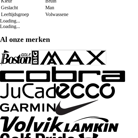
Kleur
Bruin
Geslacht
Man
Leeftijdsgroep
Volwassene
Loading...
Loading...
Al onze merken