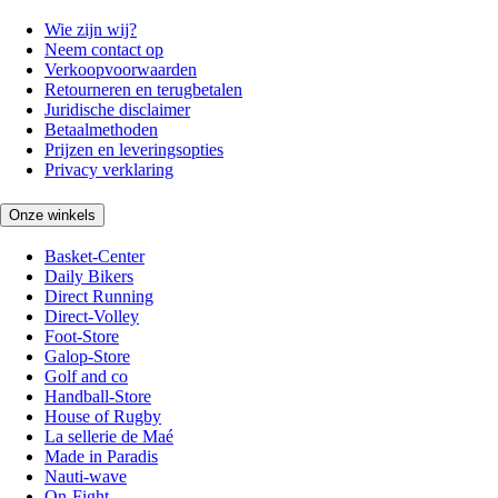
Wie zijn wij?
Neem contact op
Verkoopvoorwaarden
Retourneren en terugbetalen
Juridische disclaimer
Betaalmethoden
Prijzen en leveringsopties
Privacy verklaring
Onze winkels
Basket-Center
Daily Bikers
Direct Running
Direct-Volley
Foot-Store
Galop-Store
Golf and co
Handball-Store
House of Rugby
La sellerie de Maé
Made in Paradis
Nauti-wave
On-Fight