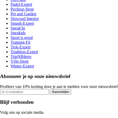
Padel-Expert
Pecheur-Store
Pet and Garden
Slowood Interior
Smash-Expert
Sneak'In
Sneakids
Sport is good
Training-Fit
Trek-Expert
Triathlon-Expert
TripNBikers
Vélo-Store
Winter-Expert
Abonneer je op onze nieuwsbrief
Profiteer van 10% korting door je aan te melden voor onze nieuwsbrief
Aanmelden
Blijf verbonden
Volg ons op sociale media