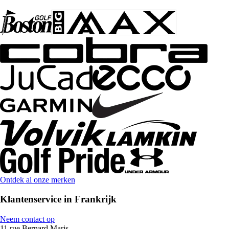
Ontdek al onze merken
Klantenservice in Frankrijk
Neem contact op
11 rue Bernard Maris