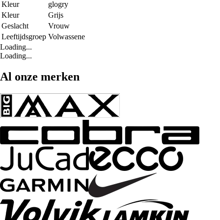
Kleur
glogry
Kleur
Grijs
Geslacht
Vrouw
Leeftijdsgroep
Volwassene
Loading...
Loading...
Al onze merken