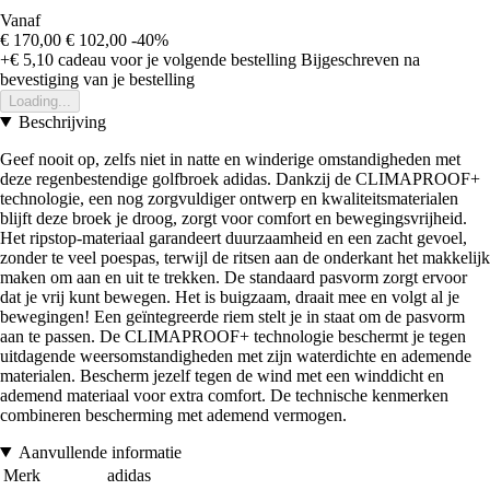
Vanaf
€ 170,00
€ 102,00
-40%
+€ 5,10
cadeau voor je volgende bestelling
Bijgeschreven na
bevestiging van je bestelling
Loading...
Beschrijving
Geef nooit op, zelfs niet in natte en winderige omstandigheden met
deze regenbestendige golfbroek adidas. Dankzij de CLIMAPROOF+
technologie, een nog zorgvuldiger ontwerp en kwaliteitsmaterialen
blijft deze broek je droog, zorgt voor comfort en bewegingsvrijheid.
Het ripstop-materiaal garandeert duurzaamheid en een zacht gevoel,
zonder te veel poespas, terwijl de ritsen aan de onderkant het makkelijk
maken om aan en uit te trekken. De standaard pasvorm zorgt ervoor
dat je vrij kunt bewegen. Het is buigzaam, draait mee en volgt al je
bewegingen! Een geïntegreerde riem stelt je in staat om de pasvorm
aan te passen. De CLIMAPROOF+ technologie beschermt je tegen
uitdagende weersomstandigheden met zijn waterdichte en ademende
materialen. Bescherm jezelf tegen de wind met een winddicht en
ademend materiaal voor extra comfort. De technische kenmerken
combineren bescherming met ademend vermogen.
Aanvullende informatie
Merk
adidas