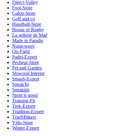
Direct-Volley
Foot-Store
Galop-Store
Golf and co
Handball-Store
House of Rugby
La sellerie de Maé
Made in Paradis
Nauti-wave
On-Fight
Padel-Expert
Pecheur-Store
Pet and Garden
Slowood Interior
Smash-Expert
Sneak'In
Sneakids
Sport is good
Training-Fit
Trek-Expert
Triathlon-Expert
TripNBikers
Vélo-Store
Winter-Expert