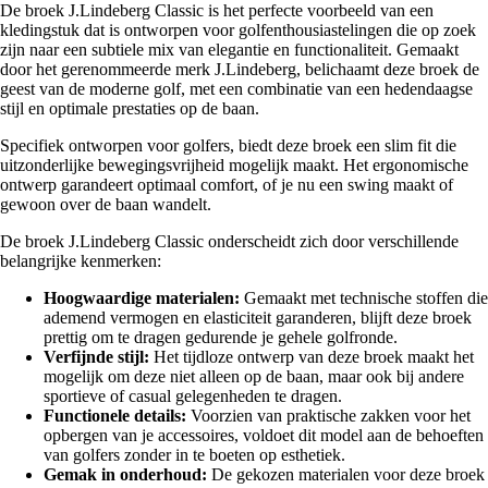
De broek J.Lindeberg Classic is het perfecte voorbeeld van een
kledingstuk dat is ontworpen voor golfenthousiastelingen die op zoek
zijn naar een subtiele mix van elegantie en functionaliteit. Gemaakt
door het gerenommeerde merk J.Lindeberg, belichaamt deze broek de
geest van de moderne golf, met een combinatie van een hedendaagse
stijl en optimale prestaties op de baan.
Specifiek ontworpen voor golfers, biedt deze broek een slim fit die
uitzonderlijke bewegingsvrijheid mogelijk maakt. Het ergonomische
ontwerp garandeert optimaal comfort, of je nu een swing maakt of
gewoon over de baan wandelt.
De broek J.Lindeberg Classic onderscheidt zich door verschillende
belangrijke kenmerken:
Hoogwaardige materialen:
Gemaakt met technische stoffen die
ademend vermogen en elasticiteit garanderen, blijft deze broek
prettig om te dragen gedurende je gehele golfronde.
Verfijnde stijl:
Het tijdloze ontwerp van deze broek maakt het
mogelijk om deze niet alleen op de baan, maar ook bij andere
sportieve of casual gelegenheden te dragen.
Functionele details:
Voorzien van praktische zakken voor het
opbergen van je accessoires, voldoet dit model aan de behoeften
van golfers zonder in te boeten op esthetiek.
Gemak in onderhoud:
De gekozen materialen voor deze broek