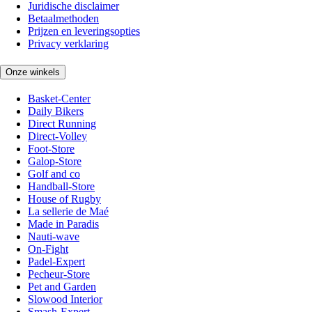
Juridische disclaimer
Betaalmethoden
Prijzen en leveringsopties
Privacy verklaring
Onze winkels
Basket-Center
Daily Bikers
Direct Running
Direct-Volley
Foot-Store
Galop-Store
Golf and co
Handball-Store
House of Rugby
La sellerie de Maé
Made in Paradis
Nauti-wave
On-Fight
Padel-Expert
Pecheur-Store
Pet and Garden
Slowood Interior
Smash-Expert