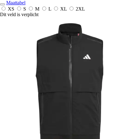
Maattabel
XS
S
M
L
XL
2XL
Dit veld is verplicht