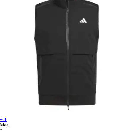
+-1
Maat
*