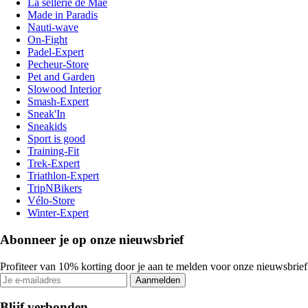
La sellerie de Maé
Made in Paradis
Nauti-wave
On-Fight
Padel-Expert
Pecheur-Store
Pet and Garden
Slowood Interior
Smash-Expert
Sneak'In
Sneakids
Sport is good
Training-Fit
Trek-Expert
Triathlon-Expert
TripNBikers
Vélo-Store
Winter-Expert
Abonneer je op onze nieuwsbrief
Profiteer van 10% korting door je aan te melden voor onze nieuwsbrief
Aanmelden
Blijf verbonden