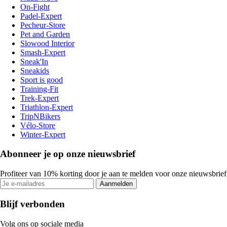
On-Fight
Padel-Expert
Pecheur-Store
Pet and Garden
Slowood Interior
Smash-Expert
Sneak'In
Sneakids
Sport is good
Training-Fit
Trek-Expert
Triathlon-Expert
TripNBikers
Vélo-Store
Winter-Expert
Abonneer je op onze nieuwsbrief
Profiteer van 10% korting door je aan te melden voor onze nieuwsbrief
Aanmelden
Blijf verbonden
Volg ons op sociale media