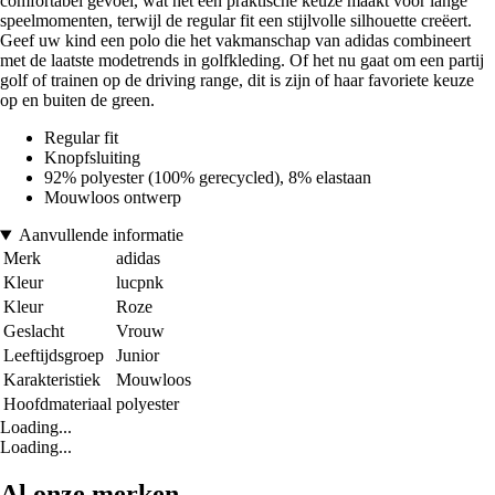
comfortabel gevoel, wat het een praktische keuze maakt voor lange
speelmomenten, terwijl de regular fit een stijlvolle silhouette creëert.
Geef uw kind een polo die het vakmanschap van adidas combineert
met de laatste modetrends in golfkleding. Of het nu gaat om een partij
golf of trainen op de driving range, dit is zijn of haar favoriete keuze
op en buiten de green.
Regular fit
Knopfsluiting
92% polyester (100% gerecycled), 8% elastaan
Mouwloos ontwerp
Aanvullende informatie
Merk
adidas
Kleur
lucpnk
Kleur
Roze
Geslacht
Vrouw
Leeftijdsgroep
Junior
Karakteristiek
Mouwloos
Hoofdmateriaal
polyester
Loading...
Loading...
Al onze merken